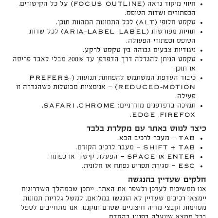
FOCUS OUTLINE
חיווי מיקוד נראה (
) על כל הקישורים,
הכפתורים ושדות הטופס.
ALT
טקסט חלופי (
) לכל התמונות המהוות תוכן.
ARIA-LABEL
LABEL
תוויות מפורשות (
,
) לכל שדות
הטופס וכפתורי הפעולה.
ניגודיות צבעים גבוהה בין טקסט לרקע.
טקסט הניתן להגדלה דרך הדפדפן עד 200% מבלי לאבד פריסה
או תוכן.
PREFERS-
כיבוד העדפת המשתמש להפחתת תנועות (
REDUCED-MOTION
) — אנימציות מבוטלות כשהגדרה זו
פעילה.
SAFARI
CHROME
תמיכה בדפדפנים מודרניים:
,
,
EDGE
FIREFOX
.
,
כיצד לנווט באתר עם מקלדת בלבד
TAB
— מעבר לרכיב הבא.
SHIFT + TAB
— מעבר לרכיב הקודם.
SPACE
ENTER
או
— הפעלת קישור או כפתור.
ESC
— סגירת תפריט נפתח או חלונית.
חלקים שעדיין בהנגשה
אנו ממשיכים לעדכן ולשפר את האתר. ייתכן שבמהלך השדרוגים
יימצאו רכיבים שעדיין לא הונגשו במלואם, למשל גלריות תמונות
מסוימות וקבצי מדיה חיצוניים שטרם תוקננו. אנו מתחייבים לטפל
בכל ממצא שיועלה בפנינו בהקדם.