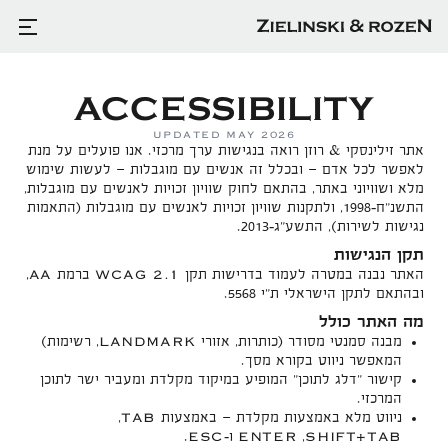
ACCESSIBILITY
UPDATED MAY 2026
אתר זילינסקי & רוזן רואה בנגישות ערך מרכזי. אנו פועלים על מנת
לאפשר לכל אדם — ובכלל זה אנשים עם מוגבלות — לעשות שימוש
מלא ושוויוני באתר, בהתאם לחוק שוויון זכויות לאנשים עם מוגבלות,
התשנ"ח‑1998, ולתקנות שוויון זכויות לאנשים עם מוגבלות (התאמות
נגישות לשירות), התשע"ג‑2013.
תקן הנגישות
AA
WCAG 2.1
האתר נבנה במטרה לעמוד בדרישות תקן
ברמת
,
ובהתאם לתקן הישראלי ת"י 5568.
מה האתר כולל
LANDMARK
מבנה סמנטי מסודר (כותרות, אזורי
, רשימות)
המאפשר ניווט בקורא מסך.
קישור "דלג לתוכן" המופיע במיקוד מקלדת ומעביר ישר לתוכן
המרכזי.
TAB
ניווט מלא באמצעות מקלדת — באמצעות
,
ESC
ENTER
SHIFT+TAB
,
ו‑
.