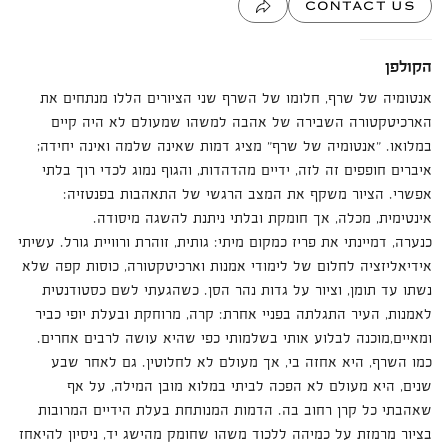
CONTACT US
הקולפן
אנטומיה של שרף, חלומו של השרף שני הציורים הללו מנתחים את
הארכיטקטורה השבירה של אהבה למשהו שמעולם לא היה קיים
במלואו. "אנטומיה של שרף" מציג דמות שאינה שלמה ואינה יחידה;
איברים חופפים זה לזה, ידיים מהדהדות, והגוף נמוג לכדי רוך בלתי
אפשרי. הציור משקף את המצב הרגשי של התאהבות בפנטזיה:
אינטימית, מכלה, אך חומקת ובלתי ניתנת להשגה מיסודה.
כנערה, דמיינתי את פריז כמקום מיתי: גותית, זוהרת ורוויית גורל. עשיתי
אידיאליזציה לחלום של לימודי אמנות וארכיטקטורה, כוסות קפה שלא
נשתו עד תומן, וציור על גדות נהר הסן. כשהגעתי לשם כסטודנטית
לאמנות, העיר התגלתה בפניי אחרת: קרה, מרוחקת ובעלת יופי כביר
ומאיים,מוכנה לבלוע אותי בשלמותי כפי שהיא עושה לרבים אחרים.
כמו השרף, היא אחזה בי, אך מעולם לא לחלוטין. גם לאחר שבע
שנים, היא מעולם לא הפכה לביתי במלוא מובן המילה, על אף
שאהבתי כל קרן רחוב בה. הדמות המנותחת בעלת הידיים המרובות
בציור מרמזת על כמיהה ללכוד משהו שחומק מהישג יד, ניסיון להיאחז