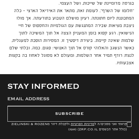
בגרסה מדומיינת של שייכות, ושל העצמי.
"חלומו של השרף", לעומת זאת, מתאר את האידיאל הארצי – כלה
המתכוננת ליום חתונתה, רעיון מושלם הטבוע בתודעתה, אך מולו
ניצבת מציאות שבירה המתנגשת עם הגולמיות והחספוס של חיי
הנישואין. רגע קפוא בזמן המעניק הצצה אל תוך המשיכה לתוך
שלמות שאינה קיימת. ביצירת דיפטיך זו, המסירות הופכת למעגלית,
כאשר הנשגב והאלוהי קורס אל תוך האנושי: פגום, כמהּ, ובלתי שלם
לנצח; רודף תמיד אחר השלמות, ומעולם לא מסוגל לאחוז בה בקצות
אצבעותיו.
STAY INFORMED
SUBSCRIBE
קראתי ואני מסכים/ה ל
מדיניות הפרטיות
ולקבלת דיוור מ
ZIELINSKI & ROZEN
(כולל אתר הבשמים
ZRP.CO.IL
)
(חובה)