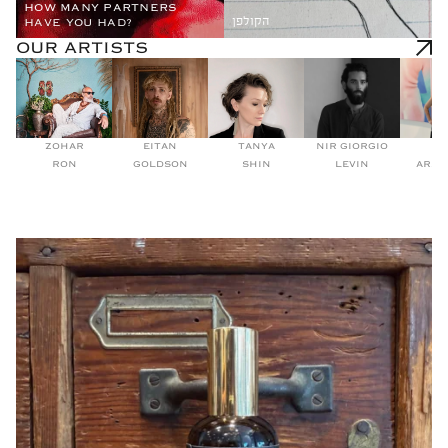
HOW MANY PARTNERS
הקולפן
HAVE YOU HAD?
OUR ARTISTS
ZOHAR
EITAN
TANYA
NIR GIORGIO
EL
RON
GOLDSON
SHIN
LEVIN
ARS 