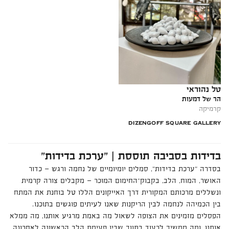
טל נהוראי
הר של דמעות
קרמיקה
DIZENGOFF SQUARE GALLERY
בדידות בסביבה תוססת | ״ערכת בדידות״
בסדרה ״ערכת בדידות״, סמלים יומיומיים של נחמה ורגש — כדור
האושר, המוח, הלב, בקבוק־החימום המוכר — מקבלים צורה קרמית
ונשללים מרכותם המקורית דרך האייקונים הללו טל בוחנת את המתח
בין הכמיהה לנחמה לבין הריקנות שאנו לעיתים פוגשים בתוכנו.
הפסלים מזמינים את הצופה לשאול מה באמת מרגיע אותנו, מה ממלא
אותנו, ומה ממשיך לרעוד בתווך שבין פעימת הלב הראשונה לאחרונה.