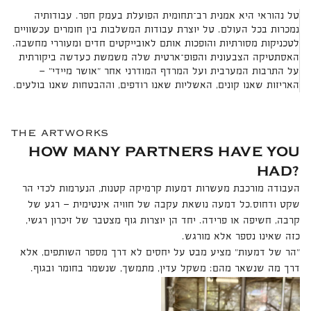
טל נהוראי היא אמנית רב־תחומית הפועלת בעמק חפר. עבודותיה
נמכרות בכל העולם. טל יוצרת עבודות המשלבות בין חומרים עכשוויים
לטכניקות מסורתיות והופכות אותם לאובייקטים חדים ומעוררי מחשבה.
האסתטיקה הצבעונית והפופ־ארטית שלה משמשת כעדשה ביקורתית
על התרבות המערבית ועל המרדף המודרני אחר "אושר מיידי" —
האריזות שאנו קונים, האשליות שאנו רודפים, וההבטחות שאנו בולעים.
the artworks
HOW MANY PARTNERS HAVE YOU
HAD?
העבודה מורכבת מעשרות דמעות קרמיקה קטנות, הנערמות לכדי הר
שקט ודחוס.כל דמעה נושאת עקבה של חוויה אינטימית — רגע של
קרבה, חשיפה או פרידה. יחד הן יוצרות גוף מצטבר של זיכרון רגשי,
כזה שאינו נספר אלא מורגש.
״הר של דמעות״ מציע מבט על יחסים לא דרך מספר השותפים, אלא
דרך מה שנשאר מהם: משקל עדין, מתמשך, שנשמר בחומר ובגוף.