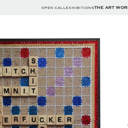
OPEN CALL
EXHIBITIONS
THE ART WOR
לין (1507 - 1536)