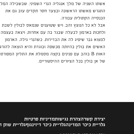
אשתו השניה של מלך אנגליה הנרי השמיני, שבשבילה המלך
התגרש מאשתו הראשונה ובצעד חסר תקדים עזב גם את
הכנסייה הקתולית עבורה.
אבל לא כל הנוצץ זהב, ויש שטוענים שנמאס לבולין לשבת
ולחכות בארמון לבעלה שבגד בה עם אחרות, ויצאה בעצמה
למצוא גבר שיפיג לה את הבדידות. כשהנרי גילה, הארמון
האשים את בולין בהיותה מכשפה ובוגדת והיא הוצאה להורג.
האות B בזהב עם פנינים בקצה מסמלת את התליון המפורס
של אן בולין בכל הציורים ההיסטוריים.
יצירת קשר
הצהרת נגישות
מדיניות פרטיות
גלריית כיכר המדינה
גלריית כיכר דיזינגוף
גלריית שוק 