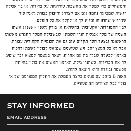
והמשחקים כדי למסך את מחשבות טורדניות על בדידות, או בין אכילה
רגשית שמציעה נחמה (גם אם קצרה) וחיבוק בצורת ג’אנק פוד
שמרגיש שהרוויחו ומגיע לך או לקלל את כל העולם.
לבין התמודדות "אקטיבית" בהשראת אן בולין (1507 - 1536) אשתו
השניה של מלך אנגליה הנרי השמיני, שבשבילה המלך התגרש מאשתו
הראשונה ובצעד חסר תקדים עזב גם את הכנסייה הקתולית עבורה.
אבל לא כל הנוצץ זהב, ויש שטוענים שנמאס לבולין לשבת ולחכות
בארמון לבעלה שבגד בה עם אחרות, ויצאה בעצמה למצוא גבר שיפיג
לה את הבדידות. כשהנרי גילה, הארמון האשים את בולין בהיותה
מכשפה ובוגדת והיא הוצאה להורג.
האות B בזהב עם פנינים בקצה מסמלת את התליון המפורסם של אן
בולין בכל הציורים ההיסטוריים.
STAY INFORMED