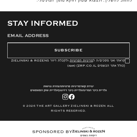
לזהות, להשליך, ולמצוא עומק דווקא מתוך המינימלי.
STAY INFORMED
SUBSCRIBE
קראתי ואני מסכים/ה ל
מדיניות הפרטיות
ולקבלת דיוור מ
ZIELINSKI & ROZEN
(כולל אתר הבשמים
ZRP.CO.IL
)
(חובה)
יצירת קשר
מדיניות פרטיות
הצהרת נגישות
גלריית כיכר המדינה
גלריית כיכר דיזינגוף
גלריית שוק הפשפשים
© 2026 THE ART GALLERY ZIELINSKI & ROZEN ALL
RIGHTS RESERVED.
SPONSORED BY