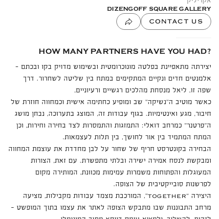
אקריליק
DIZENGOFF SQUARE GALLERY
CONTACT US
HOW MANY PARTNERS HAVE YOU HAD?
יצירתה מתאפיינת בפלטה מונוכרומטית ובשימוש מדויק בקו ובכתם -
אלמנטים חדים ונקיים המתקימים במתח בין שליטה לשחרור. דרך
שפה זו, ליאל מנסחת מהלכים רגשיים ורעיוניים,
כאשר מוטיב ה״נשיקה״ שב ומופיע כחתימה אישית וכמחווה חוזרת של
חיבור, מגע ואינטימיות. בגוף עבודות זה, המוצג בתערוכה, נבחן מושג
ה״פרטנר״ כמרחב דואלי: התמזגות והתמסרות לצד בחירה וחירות, וכן
המתח המתמיד בין אור לחושך, בין תלות לעצמאות.
הבחירה בקונטרסט חריף של שחור על לבן מחדדת את עוצמת המחווה
ומבקשת לנסח אמירה ישירה ובלתי מתפשרת. עם זאת, הצורות
המעוגלות והפתוחות משמרות עמימות מכוונת, המותירה מקום
לפרשנות סובייקטיבית של הצופה.
היצירה “
”, המורכבת מצמד עבודות מקבילות, מציעה
TOGETHER
מרחב התבוננות שבו מתבקש הצופה לאתר את עצמו בתוך המופשט -