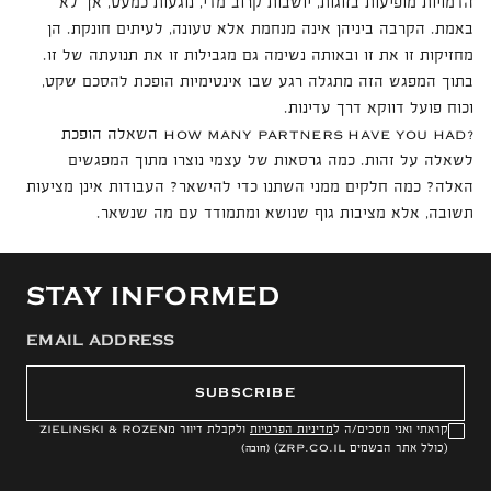
הדמויות מופיעות בזוגות, יושבות קרוב מדי, נוגעות כמעט, אך לא
באמת. הקרבה ביניהן אינה מנחמת אלא טעונה, לעיתים חונקת. הן
מחזיקות זו את זו ובאותה נשימה גם מגבילות זו את תנועתה של זו.
בתוך המפגש הזה מתגלה רגע שבו אינטימיות הופכת להסכם שקט,
וכוח פועל דווקא דרך עדינות.
השאלה הופכת
HOW MANY PARTNERS HAVE YOU HAD?
לשאלה על זהות. כמה גרסאות של עצמי נוצרו מתוך המפגשים
האלה? כמה חלקים ממני השתנו כדי להישאר? העבודות אינן מציעות
תשובה, אלא מציבות גוף שנושא ומתמודד עם מה שנשאר.
STAY INFORMED
SUBSCRIBE
קראתי ואני מסכים/ה ל
מדיניות הפרטיות
ולקבלת דיוור מ
ZIELINSKI & ROZEN
(כולל אתר הבשמים
ZRP.CO.IL
)
(חובה)