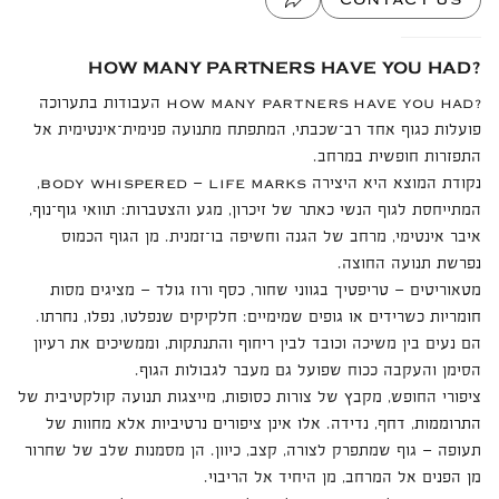
HOW MANY PARTNERS HAVE YOU HAD?
העבודות בתערוכה
HOW MANY PARTNERS HAVE YOU HAD?
פועלות כגוף אחד רב־שכבתי, המתפתח מתנועה פנימית־אינטימית אל
התפזרות חופשית במרחב.
נקודת המוצא היא היצירה
—
,
BODY WHISPERED
LIFE MARKS
המתייחסת לגוף הנשי כאתר של זיכרון, מגע והצטברות: תוואי גוף־נוף,
איבר אינטימי, מרחב של הגנה וחשיפה בו־זמנית. מן הגוף הכמוס
נפרשת תנועה החוצה.
מטאוריטים — טריפטיך בגווני שחור, כסף ורוז גולד — מציגים מסות
חומריות כשרידים או גופים שמימיים: חלקיקים שנפלטו, נפלו, נחרתו.
הם נעים בין משיכה וכובד לבין ריחוף והתנתקות, וממשיכים את רעיון
הסימן והעקבה ככוח שפועל גם מעבר לגבולות הגוף.
ציפורי החופש, מקבץ של צורות כסופות, מייצגות תנועה קולקטיבית של
התרוממות, דחף, נדידה. אלו אינן ציפורים נרטיביות אלא מחוות של
תעופה — גוף שמתפרק לצורה, קצב, כיוון. הן מסמנות שלב של שחרור
מן הפנים אל המרחב, מן היחיד אל הריבוי.