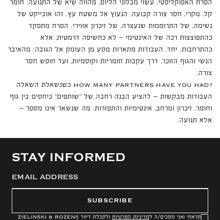
הפרח האפוקליפטי, עשוי מבלוני הליום, מהווה שיא של התנועה: חומר
קל, מקרי, חסר צורה קבועה, הנעוץ אל משטח עץ. זהו אובייקט של
נשימה, של התרוממות שנעצרה, של זיכרון אווירי. הפרח מתפקד
כהתפוצצות רכה של האינטימי — לא כחשיפה דרמטית, אלא
כהתרחבות. יחד, העבודות מתארות מסע מן העומק אל הגובה: מהאיבר
הנשי והגוף הזוכר, דרך עקבות חומריות וקוסמיות, ועד חופש חסר
צורה.
כשנשאלת השאלה
HOW MANY PARTNERS HAVE YOU HAD?
העבודות מבקשות — להציע הבנה רחבה של "שותפים" כיחסים בין גוף
וחומר, זיכרון ומרחב, אינטימיות והתפזרות. מה שנשאר אינו מספר —
אלא תנועה.
STAY INFORMED
SUBSCRIBE
קראתי ואני מסכים/ה ל
מדיניות הפרטיות
ולקבלת דיוור מ
ZIELINSKI & ROZEN