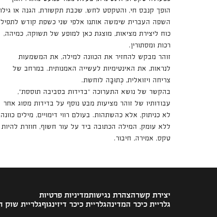
הופך קנבס חי, והטקסט לחש, שכבת תקשורת, הגנה או גילוי
השפה העברית שימשה אותנו אלפי שני כשפת קודש לתפיל
כוח ליצירת מציאות, מוצגת כאן למופע של תשוקה, כמיהה,
רכות ומסתורין.
זוהר מבקש להחזיר את הכוונה למילה, את המשמעות
לנראות, את האינטימיות לעשייה האמנותית. במרחב של
צריחה ויזואלית, כְּתוּבָּה לוחשת.
בהקשר של נושא התערוכה "בדידות בסביבה תוססת",
עבודותיו של זוהר מציעות מבט נוסף על בדידות מסוג אחר
לא כניתוק, אלא כהשתהות. בעולם רווי דימויים, מילים כוונה,
ללא עומק, המילה הכתובה ביד על עור חשוף, חוזרת להיות
טקס, אמירה, חיבור.
יצירת קשר
הצהרת נגישות
מדיניות פרטיות
גלריית כיכר המדינה
גלריית כיכר דיזינגוף
גלריית שוק 