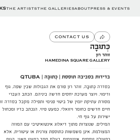
THE ARTISTS
THE GALLERIES
ABOUT
PRESS & EVENTS
KS
CONTACT US
כְּתוּבָּה
זוהר רון
HAMEDINA SQUARE GALLERY
בדידות בסביבה תוססת | כְּתוּבָּה |
QTUBA
בסדרה כְּתוּבָּה, זוהר רון פורם את הגבולות שבין שפה, גוף
ודימוי, ויוצר מערכת יחסים חדשה ביניהם. הכתב העברי
מסורת עתיקת יומין של ביטוי פנימי ותפילה מקבל בסדרה זו
חיים חדשים כחומר ויזואלי, כמעט פיזי, הנכתב בדיו ומכחול
ישירות על גוף חי.
המילים, שנוצרות מתוך דיאלוג אינטואיטיבי עם המוזה
המצולמת, אינן משמשות כתוספת צורנית או עיטורית, אלא
כפעולה טקסית, אינטימית, בעלת ממד כמעט מאגי. הגוף