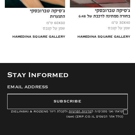
ג׳סיקה טברובסקי
ג׳סיקה טברובסקי
בחורה ממתינה לרכבת של 6:48
התנערות
x
x
30
40
60
80
שמן על קנבס
שמן על קנבס
HAMEDINA SQUARE GALLERY
HAMEDINA SQUARE GALLERY
Stay Informed
SUBSCRIBE
קראתי ואני מסכים/ה ל
מדיניות הפרטיות
ולקבלת דיוור מ
ZIELINSKI & ROZEN
(כולל אתר הבשמים
ZRP.CO.IL
)
(חובה)