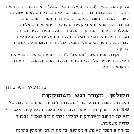
ג׳סיקה טברובסקי (בת 57, פועלת מבאר שבע) היא אמנית רב-תחומית
המגדירה את עצמה כנוודת המכה שורשים בנוודיותה, לאחר שפעלה
לאורך השנים בתחומי התיאטרון, האקדמיה והציור הפיגורטיבי.
כציירת, היא מתעדת אובייקטים וסיטואציות יומיומיות ובנאליות
שנעלמים אל תוך המקומיות שלהם – הבעת פנים רגעית, תנוחת
רגליים חולפת או חפצים רגילים. רגעים מינימליים אלו משמשים
עבורה כמגן מפני האוטומט המכאני של החיים ועוגנים של אנושיות
עמוקה.
דרך חקירת המתח שבין "הנחשב" ל"חולף", היא מבקשת לתבוע את
חשיבותם ויופיים של רגעי הביניים, ולגעת בטרגי ובנשגב דווקא דרך
המקומי והרגיל.
the artworks
הקולפן | מעורר רגש: השתוקקות
העבודות המוצגות בתערוכה, "התנערות" ו"בחורה ממתינה לרכבת של
6:48", נולדו מתוך זיכרון אישי מעברה של האמנית כשחקנית תיאטרון –
רגע של המתנה והשתוקקות למשהו בלתי מזוהה שאמור להעניק
לחייה משמעות.
כמיהה זו הפכה לאינרציה ממתינה, בדומה לאדם הממתין בתחנה